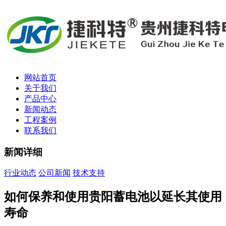
网站首页
关于我们
产品中心
新闻动态
工程案例
联系我们
新闻详细
行业动态
公司新闻
技术支持
如何保养和使用贵阳蓄电池以延长其使用
寿命