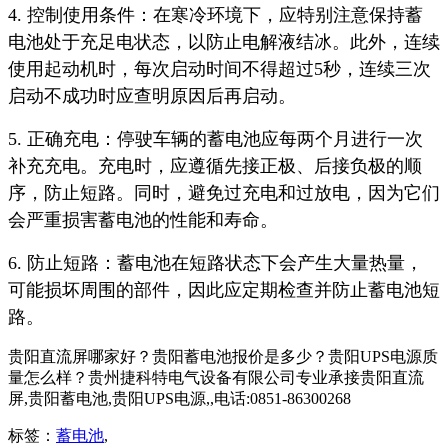
4. 控制使用条件：在寒冷环境下，应特别注意保持蓄
电池处于充足电状态，以防止电解液结冰。此外，连续
使用起动机时，每次启动时间不得超过5秒，连续三次
启动不成功时应查明原因后再启动。
5. 正确充电：停驶车辆的蓄电池应每两个月进行一次
补充充电。充电时，应遵循先接正极、后接负极的顺
序，防止短路。同时，避免过充电和过放电，因为它们
会严重损害蓄电池的性能和寿命。
6. 防止短路：蓄电池在短路状态下会产生大量热量，
可能损坏周围的部件，因此应定期检查并防止蓄电池短
路。
贵阳直流屏哪家好？贵阳蓄电池报价是多少？贵阳UPS电源质
量怎么样？贵州捷科特电气设备有限公司专业承接贵阳直流
屏,贵阳蓄电池,贵阳UPS电源,,电话:0851-86300268
标签：
蓄电池
,