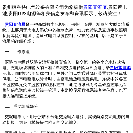
贵州捷科特电气设备有限公司为您提供
贵阳直流屏
,贵阳蓄电
池,贵阳UPS电源等相关信息发布和资讯展示，敬请关注！
贵阳直流屏
是一种新型数字化控制、保护、管理、测量的大型直流系
统，主要用于为电力系统中的控制负荷、动力负荷以及直流事故照明
负荷等提供电源，是当代电力系统控制、保护的基础。以下是关于直
流屏的详细介绍：
一、工作原理
两路市电经过双路交流切换装置输入一路交流，给各个充电模块供
电。充电模块将输入的三相 / 单相交流电转换为直流电，给
贵阳蓄电池
充电，同时给合闸负载供电，另外合闸母线通过降压装置给控制母线
供电。当市电断电或异常时，由蓄电池放电应急供电。系统中的各基
础监控单元受主监控的管理和控制，通过通讯线将各基础监控单元采
集的信息送给主监控统一管理，主监控显示直流系统各种信息，也可
接入远程监控系统。
二、重要组成部分
交配电单元：用于接收和分配交流输入电源，实现两路交流电源的自
动切换，为充电模块提供稳定的交流输入。
充电模块单元：采用高频开关电源技术，将交流电转换为直流电，为