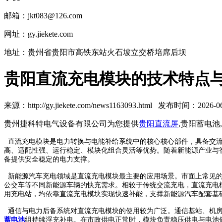
邮箱：jkt083@126.com
网址：gy.jiekete.com
地址：贵州省贵阳市高铁东站火石坡立交桥培席后坝
贵阳直流充电模块的技术特点
来源：http://gy.jiekete.com/news1163093.html 发布时间：2026-06-
贵州捷科特电气设备有限公司为您提供
贵阳直流屏
,贵阳蓄电
直流充电模块是电力转换与电能补给系统中的核心核心部件，具备交流
高、适配性强、运行稳定、模块化组合灵活等优势。随着新能源产业与
备提供安全稳定的电力支撑。
新能源汽车充电领域是直流充电模块最主要的应用场景。市面上常见的
公交车等不同新能源车辆的快充需求。相较于传统交流充电，直流充电
用充电站，均依靠直流充电模块实现快速补能，支撑新能源汽车配套基
通信与电力后备系统对直流充电模块的使用较为广泛。通信基站、机房
蓄电池
组持续浮充补电。在市政供电正常时，模块负责稳压供电与电池