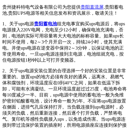
贵州捷科特电气设备有限公司为您提供
贵阳直流屏
,贵阳蓄电
池,贵阳UPS电源等相关信息发布和资讯展示，敬请关注！
1、关于ups电源
贵阳蓄电池
组充电事宜购买ups电源后，将ups
电源接入220V电网，充电至少12小时，确保电池充满电，否
则，电池的实际可用容量将大大电池的标称容量。如果ups长
时间不使用，每2～3个月开启一次，持续24小时，使其充满
电。并使ups电源在逆变器中保持2～3分钟，以保证电池的正
常使用寿命。一旦ups电源连接到主电源，电池组就充电，按
住电源按钮1秒钟以上可打开变频器。
2、关于ups电源安装位置的合理选择一个好的安装位置是非常
重要的。放置ups的地方必须有良好的通风，远离水、易燃气
体和腐蚀剂，环境温度应在0到40°C之间，如果在低温下拆
卸，可能有水滴凝结。一旦环境温度超过过25度，电池寿命将
每10度减少一半。目前，ups电源中使用的蓄电池一般为免维
护密封铅酸蓄电池，设计寿命一般为5年。不应将ups电源放置
在侧面，进排气孔应保持打开。当负载连接到ups电源时，必
须关闭负载，然后重新连接，然后逐个打开负载，严禁将电
气、复印机等感性负载接入ups，以免造成伤害。当ups电源连
接到带过流保护装置的插座时，所用电源插座应连接到保护接