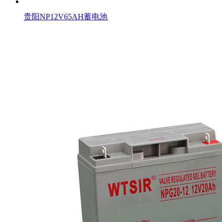
贵阳NP12V65AH蓄电池