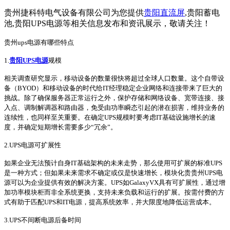
贵州捷科特电气设备有限公司为您提供
贵阳直流屏
,贵阳蓄电
池,贵阳UPS电源等相关信息发布和资讯展示，敬请关注！
贵州ups电源有哪些特点
1.
贵阳UPS电源
规模
相关调查研究显示，移动设备的数量很快将超过全球人口数量。这个自带设
备（BYOD）和移动设备的时代给IT经理稳定企业网络和连接带来了巨大的
挑战。除了确保服务器正常运行之外，保护存储和网络设备、宽带连接、接
入点、调制解调器和路由器，免受由功率瞬态引起的潜在损害，维持业务的
连续性，也同样至关重要。在确定UPS规模时要考虑IT基础设施增长的速
度，并确定短期增长需要多少“冗余”。
2.UPS电源可扩展性
如果企业无法预计自身IT基础架构的未来走势，那么使用可扩展的标准UPS
是一种方式；但如果未来需求不确定或仅是快速增长，模块化贵贵州UPS电
源可以为企业提供有效的解决方案。UPS如GalaxyVX具有可扩展性，通过增
加功率模块柜而非全系统更换，支持未来负载和运行的扩展。按需付费的方
式有助于匹配UPS和IT电源，提高系统效率，并大限度地降低运营成本。
3.UPS不间断电源后备时间