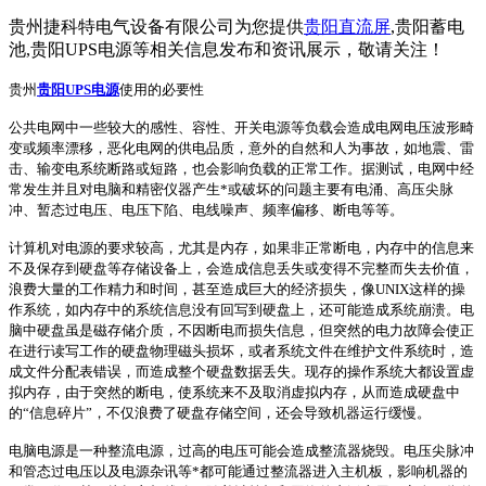
贵州捷科特电气设备有限公司为您提供
贵阳直流屏
,贵阳蓄电
池,贵阳UPS电源等相关信息发布和资讯展示，敬请关注！
贵州
贵阳UPS电源
使用的必要性
公共电网中一些较大的感性、容性、开关电源等负载会造成电网电压波形畸
变或频率漂移，恶化电网的供电品质，意外的自然和人为事故，如地震、雷
击、输变电系统断路或短路，也会影响负载的正常工作。据测试，电网中经
常发生并且对电脑和精密仪器产生*或破坏的问题主要有电涌、高压尖脉
冲、暂态过电压、电压下陷、电线噪声、频率偏移、断电等等。
计算机对电源的要求较高，尤其是内存，如果非正常断电，内存中的信息来
不及保存到硬盘等存储设备上，会造成信息丢失或变得不完整而失去价值，
浪费大量的工作精力和时间，甚至造成巨大的经济损失，像UNIX这样的操
作系统，如内存中的系统信息没有回写到硬盘上，还可能造成系统崩溃。电
脑中硬盘虽是磁存储介质，不因断电而损失信息，但突然的电力故障会使正
在进行读写工作的硬盘物理磁头损坏，或者系统文件在维护文件系统时，造
成文件分配表错误，而造成整个硬盘数据丢失。现存的操作系统大都设置虚
拟内存，由于突然的断电，使系统来不及取消虚拟内存，从而造成硬盘中
的“信息碎片”，不仅浪费了硬盘存储空间，还会导致机器运行缓慢。
电脑电源是一种整流电源，过高的电压可能会造成整流器烧毁。电压尖脉冲
和管态过电压以及电源杂讯等*都可能通过整流器进入主机板，影响机器的